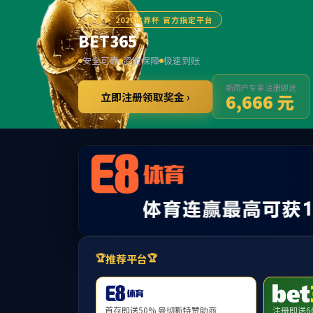
******
BETW
资讯频道
系部概况
首页
欢迎光临！今天是:
2026年8月7日 星期五
体育部新闻
·
我校在第四届广西壮族自治区...
·
必威西汉姆联勇夺“恒佳杯...
·
·
关于举办必威西汉姆联 2025...
·
·
关于举办必威西汉姆联 2025...
·
·
我校男子网球队摘得区内首届...
·
必威西汉姆联跆拳道队在区...