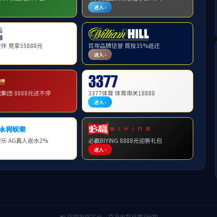
BETWAY·必威(西汉姆联)官方网站-West Ham Unite